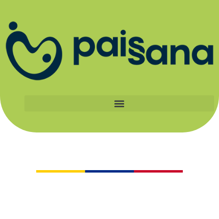
Catálogo
Al apoyar a los pequeños productores
certificados Paissana, haces parte de