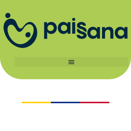
Catálogo
Al apoyar a los pequeños productores
certificados Paissana, haces parte de