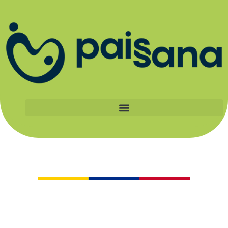
Catálogo
Al apoyar a los pequeños productores
certificados Paissana, haces parte de