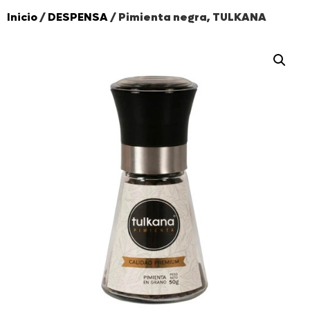
Inicio
/
DESPENSA
/ Pimienta negra, TULKANA