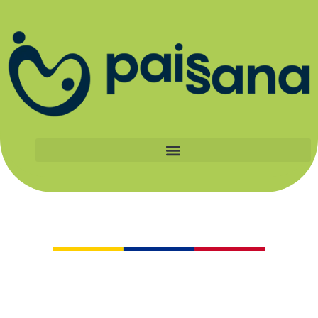
Catálogo
Al apoyar a los pequeños productores
certificados Paissana, haces parte de