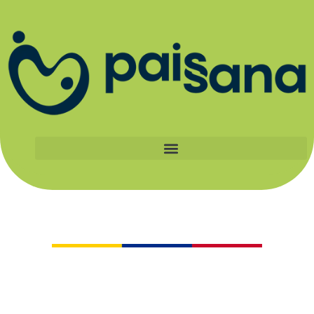
Catálogo
Al apoyar a los pequeños productores
certificados Paissana, haces parte de