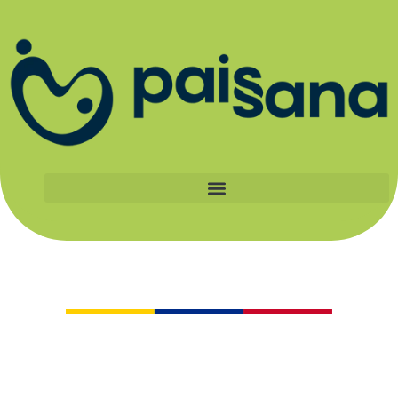
Catálogo
Al apoyar a los pequeños productores
certificados Paissana, haces parte de