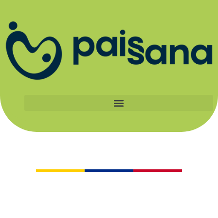
Catálogo
Al apoyar a los pequeños productores
certificados Paissana, haces parte de