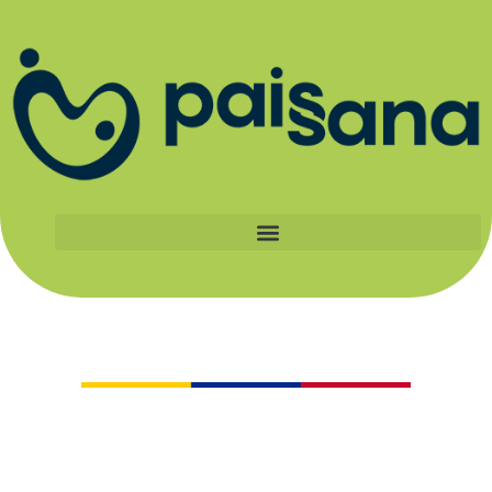
Catálogo
Al apoyar a los pequeños productores
certificados Paissana, haces parte de