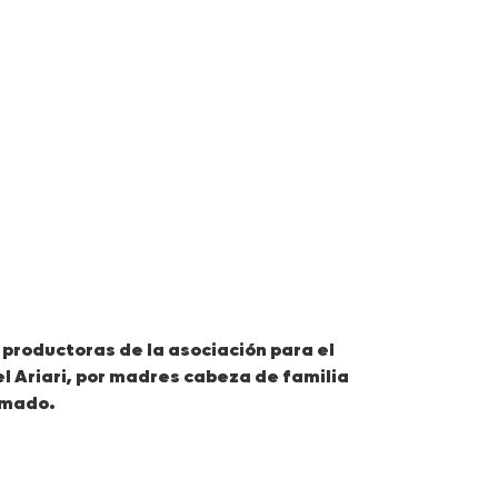
gramas de sustitución
productoras de la asociación para el
el Ariari, por madres cabeza de familia
rmado.