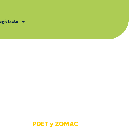
egístrate
, haces parte de la
biano. Cada uno de estos
cto armado,
PDET y ZOMAC
,