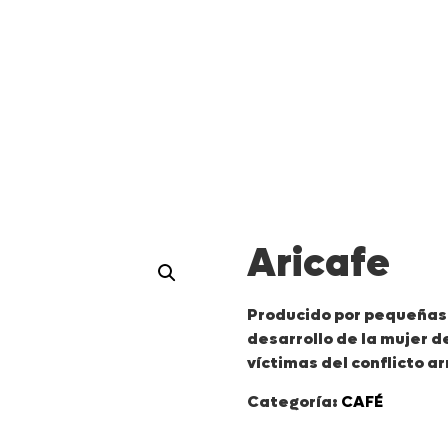
es de paz y personas vinculadas a los pro
voluntaria de cultivos de uso ilícito.
Aricafe
Producido por pequeñas 
desarrollo de la mujer d
víctimas del conflicto a
Categoría:
CAFÉ