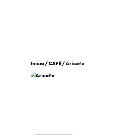
de víctimas, firmant
Inicio
/
CAFÉ
/ Aricafe