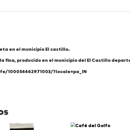
a en el municipio El castillo.
a fina, producido en el municipio del El Castillo dep
fe/100054462971003/?locale=pa_IN
os