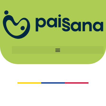
Catálogo
Al apoyar a los pequeños productores
certificados Paissana, haces parte de