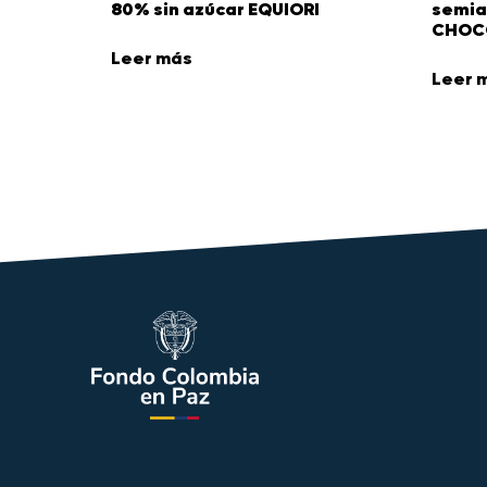
80% sin azúcar EQUIORI
semia
CHOC
Leer más
Leer 