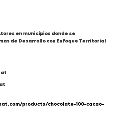
tores en municipios donde se
as de Desarrollo con Enfoque Territorial
nat
at
nat.com/products/chocolate-100-cacao-