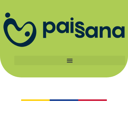
Catálogo
Al apoyar a los pequeños productores
certificados Paissana, haces parte de